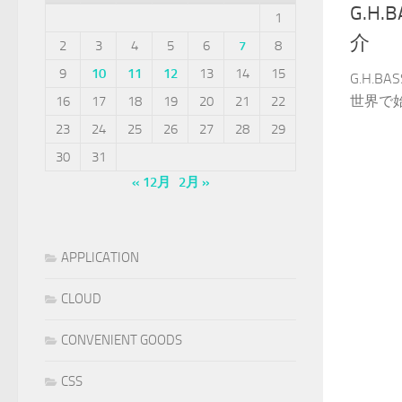
G.H
1
介
2
3
4
5
6
7
8
9
10
11
12
13
14
15
G.H.B
世界で始
16
17
18
19
20
21
22
23
24
25
26
27
28
29
30
31
« 12月
2月 »
APPLICATION
CLOUD
CONVENIENT GOODS
CSS