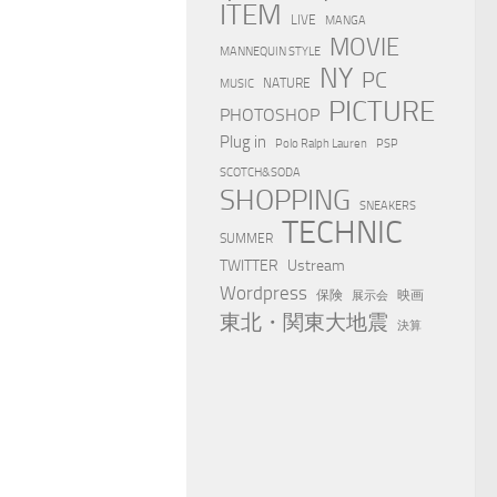
ITEM
LIVE
MANGA
MOVIE
MANNEQUIN STYLE
NY
PC
NATURE
MUSIC
PICTURE
PHOTOSHOP
Plug in
Polo Ralph Lauren
PSP
SCOTCH&SODA
SHOPPING
SNEAKERS
TECHNIC
SUMMER
TWITTER
Ustream
Wordpress
保険
映画
展示会
東北・関東大地震
決算