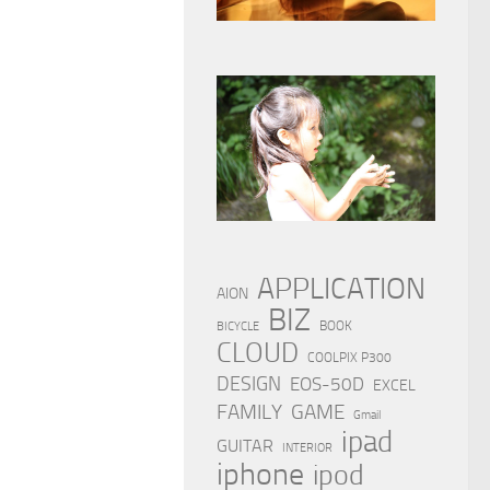
APPLICATION
AION
BIZ
BOOK
BICYCLE
CLOUD
COOLPIX P300
DESIGN
EOS-50D
EXCEL
FAMILY
GAME
Gmail
ipad
GUITAR
INTERIOR
iphone
ipod