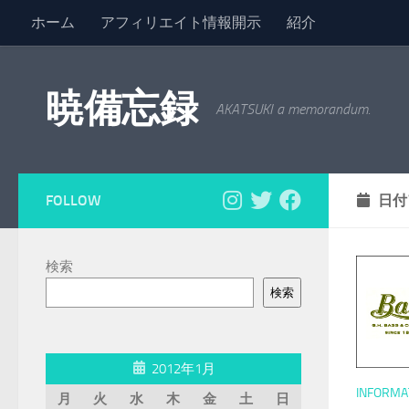
ホーム
アフィリエイト情報開示
紹介
コンテンツへスキップ
暁備忘録
AKATSUKI a memorandum.
FOLLOW
日付
検索
検索
2012年1月
INFORMA
月
火
水
木
金
土
日