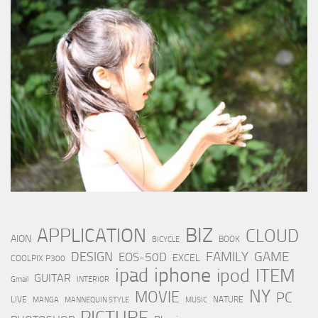
BIZ
APPLICATION
CLOUD
AION
BOOK
BICYCLE
FAMILY
GAME
DESIGN
EOS-50D
EXCEL
COOLPIX P300
iphone
ipad
ipod
ITEM
GUITAR
Gmail
INTERIOR
NY
MOVIE
PC
LIVE
NATURE
MANGA
MANNEQUIN STYLE
MUSIC
PICTURE